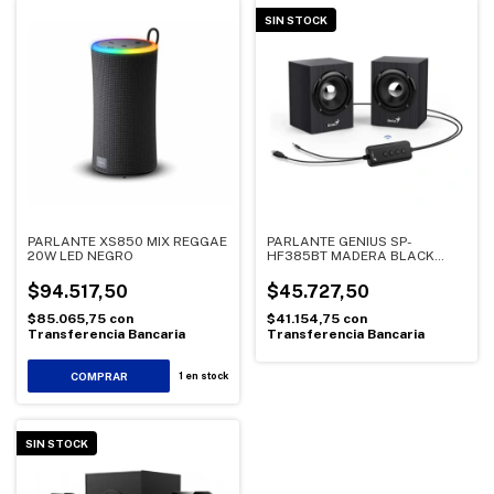
SIN STOCK
PARLANTE XS850 MIX REGGAE
PARLANTE GENIUS SP-
20W LED NEGRO
HF385BT MADERA BLACK
GRAY
$94.517,50
$45.727,50
$85.065,75
con
$41.154,75
con
Transferencia Bancaria
Transferencia Bancaria
1
en stock
SIN STOCK