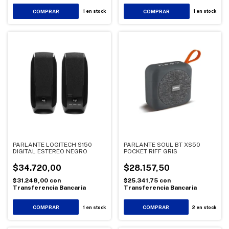
1
en stock
1
en stock
PARLANTE LOGITECH S150
PARLANTE SOUL BT XS50
DIGITAL ESTEREO NEGRO
POCKET RIFF GRIS
$34.720,00
$28.157,50
$31.248,00
con
$25.341,75
con
Transferencia Bancaria
Transferencia Bancaria
1
en stock
2
en stock